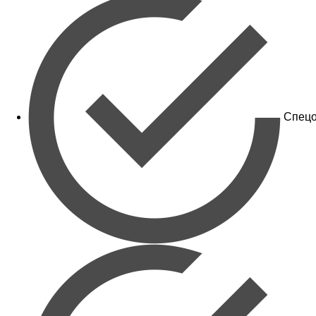
Спецо