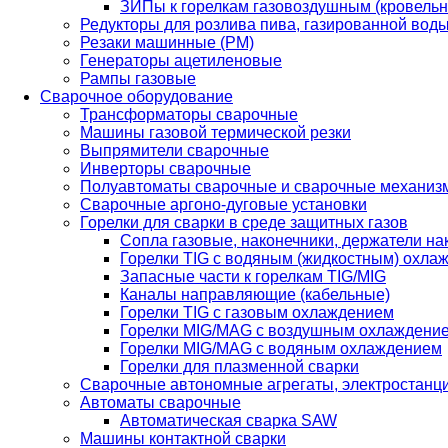
ЗИПы к горелкам газовоздушным (кровель
Редукторы для розлива пива, газированной вод
Резаки машинные (РМ)
Генераторы ацетиленовые
Рампы газовые
Сварочное оборудование
Трансформаторы сварочные
Машины газовой термической резки
Выпрямители сварочные
Инверторы сварочные
Полуавтоматы сварочные и сварочные механиз
Сварочные аргоно-дуговые установки
Горелки для сварки в среде защитных газов
Сопла газовые, наконечники, держатели на
Горелки TIG с водяным (жидкостным) охла
Запасные части к горелкам TIG/MIG
Каналы направляющие (кабельные)
Горелки TIG с газовым охлаждением
Горелки MIG/MAG с воздушным охлаждени
Горелки MIG/MAG с водяным охлаждением
Горелки для плазменной сварки
Сварочные автономные агрегаты, электростанц
Автоматы сварочные
Автоматическая сварка SAW
Машины контактной сварки