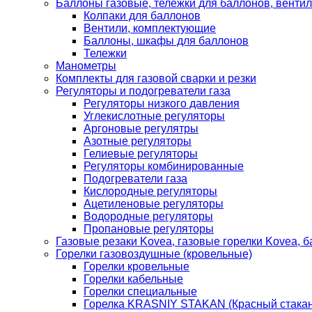
Баллоны газовые, тележки для баллонов, венти
Колпаки для баллонов
Вентили, комплектующие
Баллоны, шкафы для баллонов
Тележки
Манометры
Комплекты для газовой сварки и резки
Регуляторы и подогреватели газа
Регуляторы низкого давления
Углекислотные регуляторы
Аргоновые регулятры
Азотные регуляторы
Гелиевые регуляторы
Регуляторы комбинированные
Подогреватели газа
Кислородные регуляторы
Ацетиленовые регуляторы
Водородные регуляторы
Пропановые регуляторы
Газовые резаки Kovea, газовые горелки Kovea, б
Горелки газовоздушные (кровельные)
Горелки кровельные
Горелки кабельные
Горелки специальные
Горелка KRASNIY STAKAN (Красный стакан