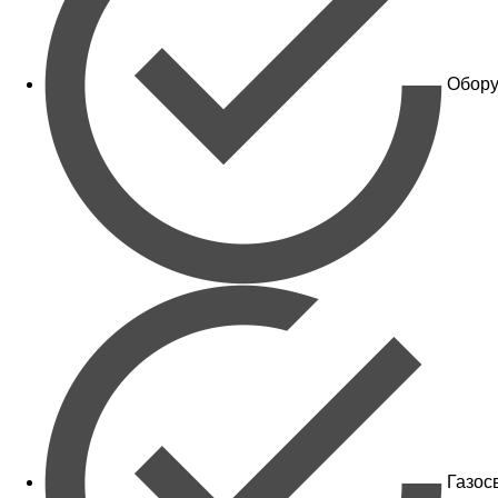
Обору
Газос