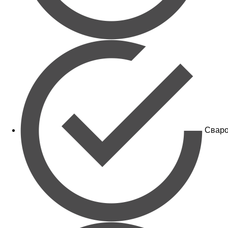
Сваро