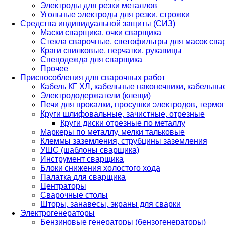
Электроды для резки металлов
Угольные электроды для резки, строжки
Средства индивидуальной защиты (СИЗ)
Маски сварщика, очки сварщика
Стекла сварочные, светофильтры для масок св
Краги спилковые, перчатки, рукавицы
Спецодежда для сварщика
Прочее
Приспособления для сварочных работ
Кабель КГ ХЛ, кабельные наконечники, кабельн
Электрододержатели (клещи)
Печи для прокалки, просушки электродов, терм
Круги шлифовальные, зачистные, отрезные
Круги диски отрезные по металлу
Маркеры по металлу, мелки тальковые
Клеммы заземления, струбцины заземления
УШС (шаблоны сварщика)
Инструмент сварщика
Блоки снижения холостого хода
Палатка для сварщика
Центраторы
Сварочные столы
Шторы, занавесы, экраны для сварки
Электрогенераторы
Бензиновые генераторы (бензогенераторы)