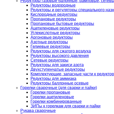
Редукторы газовые балонные, рамповые, сетев
Редукторы водородные
Редукторы и регуляторы специального наз
Кислородные редукторы
Пропановые редукторы
Пропановые бытовые редукторы
Ацетиленовые редукторы
Углекислотные редукторы
Аргоновые редукторы
Азотные редукторы
Гелиевые редукторы
Редукторы для сжатого воздуха
Редукторы высокого давления
Сетевые редукторы
Редукторы для закиси азота
Двухступенчатые редукторы
Комплектующие, запасные части к редуктор
Редукторы для аммиака
Редукторы баллонные осевые
Горелки сварочные (для сварки и пайки)
Горелки пропановые
Горелки ацетиленовые
Горелки комбинированные
ЗИПы к горелкам для сварки и пайки
Рукава сварочные