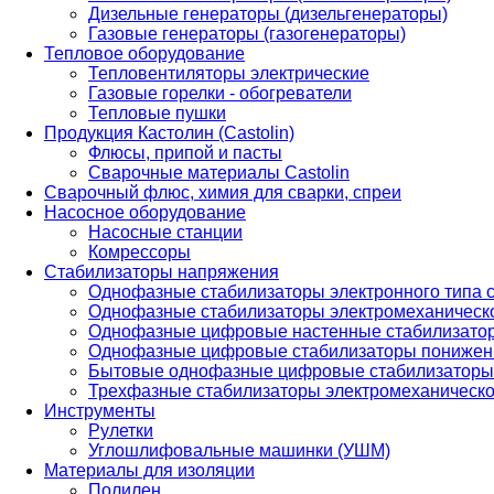
Дизельные генераторы (дизельгенераторы)
Газовые генераторы (газогенераторы)
Тепловое оборудование
Тепловентиляторы электрические
Газовые горелки - обогреватели
Тепловые пушки
Продукция Кастолин (Castolin)
Флюсы, припой и пасты
Сварочные материалы Castolin
Сварочный флюс, химия для сварки, спреи
Насосное оборудование
Насосные станции
Комрессоры
Стабилизаторы напряжения
Однофазные стабилизаторы электронного типа
Однофазные стабилизаторы электромеханическо
Однофазные цифровые настенные стабилизато
Однофазные цифровые стабилизаторы понижен
Бытовые однофазные цифровые стабилизаторы
Трехфазные стабилизаторы электромеханическо
Инструменты
Рулетки
Углошлифовальные машинки (УШМ)
Материалы для изоляции
Полилен