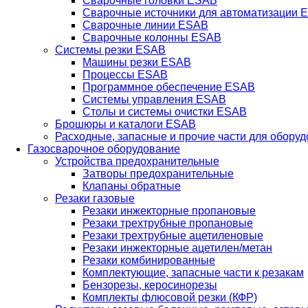
Сварочные головки ESAB
Сварочные источники для автоматизации 
Сварочные линии ESAB
Сварочные колонны ESAB
Системы резки ESAB
Машины резки ESAB
Процессы ESAB
Программное обеспечение ESAB
Системы управления ESAB
Столы и системы очистки ESAB
Брошюры и каталоги ESAB
Расходные, запасные и прочие части для обору
Газосварочное оборудование
Устройства предохранительные
Затворы предохранительные
Клапаны обратные
Резаки газовые
Резаки инжекторные пропановые
Резаки трехтрубные пропановые
Резаки трехтрубные ацетиленовые
Резаки инжекторные ацетилен/метан
Резаки комбинированные
Комплектующие, запасные части к резакам
Бензорезы, керосинорезы
Комплекты флюсовой резки (КФР)