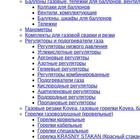
Баллоны газовые, тележки для баллонов, венти
Колпаки для баллонов
Вентили, комплектующие
Баллоны, шкафы для баллонов
Тележки
Манометры
Комплекты для газовой сварки и резки
Регуляторы и подогреватели газа
Регуляторы низкого давления
Углекислотные регуляторы
Аргоновые регулятры
Азотные регуляторы
Гелиевые регуляторы
Регуляторы комбинированные
Подогреватели газа
Кислородные регуляторы
Ацетиленовые регуляторы
Водородные регуляторы
Пропановые регуляторы
Газовые резаки Kovea, газовые горелки Kovea, б
Горелки газовоздушные (кровельные)
Горелки кровельные
Горелки кабельные
Горелки специальные
Горелка KRASNIY STAKAN (Красный стакан