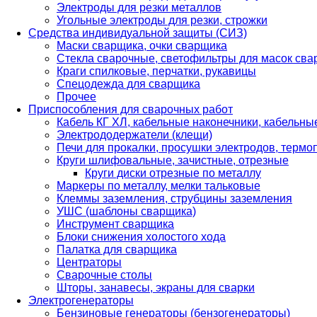
Электроды для резки металлов
Угольные электроды для резки, строжки
Средства индивидуальной защиты (СИЗ)
Маски сварщика, очки сварщика
Стекла сварочные, светофильтры для масок св
Краги спилковые, перчатки, рукавицы
Спецодежда для сварщика
Прочее
Приспособления для сварочных работ
Кабель КГ ХЛ, кабельные наконечники, кабельн
Электрододержатели (клещи)
Печи для прокалки, просушки электродов, терм
Круги шлифовальные, зачистные, отрезные
Круги диски отрезные по металлу
Маркеры по металлу, мелки тальковые
Клеммы заземления, струбцины заземления
УШС (шаблоны сварщика)
Инструмент сварщика
Блоки снижения холостого хода
Палатка для сварщика
Центраторы
Сварочные столы
Шторы, занавесы, экраны для сварки
Электрогенераторы
Бензиновые генераторы (бензогенераторы)