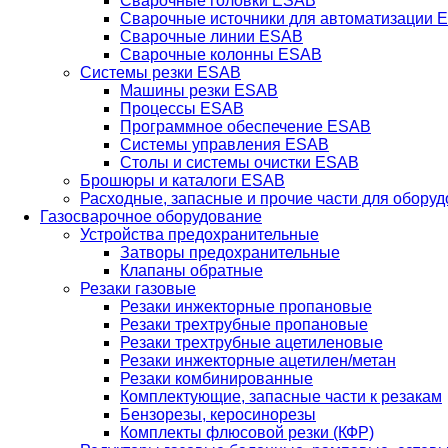
Сварочные головки ESAB
Сварочные источники для автоматизации 
Сварочные линии ESAB
Сварочные колонны ESAB
Системы резки ESAB
Машины резки ESAB
Процессы ESAB
Программное обеспечение ESAB
Системы управления ESAB
Столы и системы очистки ESAB
Брошюры и каталоги ESAB
Расходные, запасные и прочие части для обору
Газосварочное оборудование
Устройства предохранительные
Затворы предохранительные
Клапаны обратные
Резаки газовые
Резаки инжекторные пропановые
Резаки трехтрубные пропановые
Резаки трехтрубные ацетиленовые
Резаки инжекторные ацетилен/метан
Резаки комбинированные
Комплектующие, запасные части к резакам
Бензорезы, керосинорезы
Комплекты флюсовой резки (КФР)