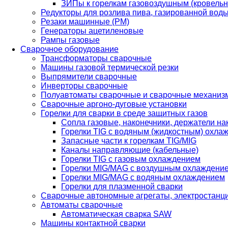
ЗИПы к горелкам газовоздушным (кровель
Редукторы для розлива пива, газированной вод
Резаки машинные (РМ)
Генераторы ацетиленовые
Рампы газовые
Сварочное оборудование
Трансформаторы сварочные
Машины газовой термической резки
Выпрямители сварочные
Инверторы сварочные
Полуавтоматы сварочные и сварочные механиз
Сварочные аргоно-дуговые установки
Горелки для сварки в среде защитных газов
Сопла газовые, наконечники, держатели на
Горелки TIG с водяным (жидкостным) охла
Запасные части к горелкам TIG/MIG
Каналы направляющие (кабельные)
Горелки TIG с газовым охлаждением
Горелки MIG/MAG с воздушным охлаждени
Горелки MIG/MAG с водяным охлаждением
Горелки для плазменной сварки
Сварочные автономные агрегаты, электростанц
Автоматы сварочные
Автоматическая сварка SAW
Машины контактной сварки