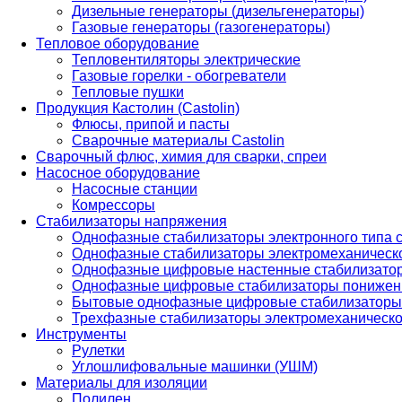
Дизельные генераторы (дизельгенераторы)
Газовые генераторы (газогенераторы)
Тепловое оборудование
Тепловентиляторы электрические
Газовые горелки - обогреватели
Тепловые пушки
Продукция Кастолин (Castolin)
Флюсы, припой и пасты
Сварочные материалы Castolin
Сварочный флюс, химия для сварки, спреи
Насосное оборудование
Насосные станции
Комрессоры
Стабилизаторы напряжения
Однофазные стабилизаторы электронного типа
Однофазные стабилизаторы электромеханическо
Однофазные цифровые настенные стабилизато
Однофазные цифровые стабилизаторы понижен
Бытовые однофазные цифровые стабилизаторы
Трехфазные стабилизаторы электромеханическо
Инструменты
Рулетки
Углошлифовальные машинки (УШМ)
Материалы для изоляции
Полилен