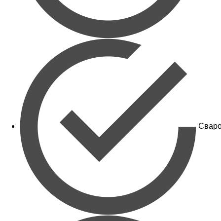
Сваро