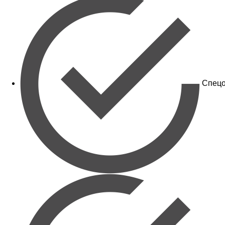
Спецо