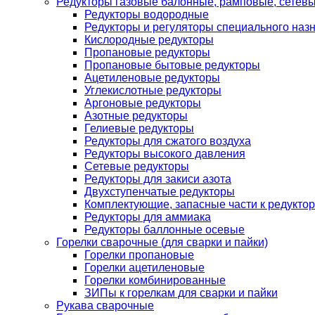
Редукторы газовые балонные, рамповые, сетев
Редукторы водородные
Редукторы и регуляторы специального наз
Кислородные редукторы
Пропановые редукторы
Пропановые бытовые редукторы
Ацетиленовые редукторы
Углекислотные редукторы
Аргоновые редукторы
Азотные редукторы
Гелиевые редукторы
Редукторы для сжатого воздуха
Редукторы высокого давления
Сетевые редукторы
Редукторы для закиси азота
Двухступенчатые редукторы
Комплектующие, запасные части к редуктор
Редукторы для аммиака
Редукторы баллонные осевые
Горелки сварочные (для сварки и пайки)
Горелки пропановые
Горелки ацетиленовые
Горелки комбинированные
ЗИПы к горелкам для сварки и пайки
Рукава сварочные