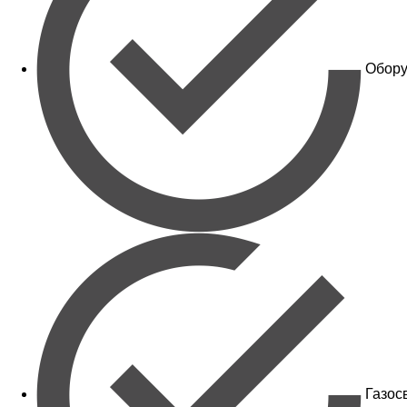
Обору
Газос